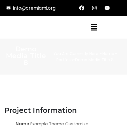
info@cremiami.org
Demo
You Are Currently Here!-
Home
-
Media Title
Portfolio
-
Demo Media Title 8
8
Project Information
Name
Example Theme Customize